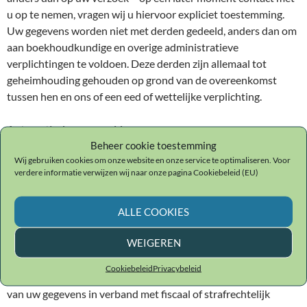
u op te nemen, vragen wij u hiervoor expliciet toestemming.
Uw gegevens worden niet met derden gedeeld, anders dan om
aan boekhoudkundige en overige administratieve
verplichtingen te voldoen. Deze derden zijn allemaal tot
geheimhouding gehouden op grond van de overeenkomst
tussen hen en ons of een eed of wettelijke verplichting.
Automatisch verzamelde gegevens
Beheer cookie toestemming
Gegevens die automatisch worden verzameld door onze
Wij gebruiken cookies om onze website en onze service te optimaliseren. Voor
website worden verwerkt met het doel onze dienstverlening
verdere informatie verwijzen wij naar onze pagina Cookiebeleid (EU)
verder te verbeteren. Deze gegevens (bijvoorbeeld uw IP-
adres, webbrowser en besturingssysteem) zijn geen
persoonsgegevens.
ALLE COOKIES
WEIGEREN
Medewerking aan fiscaal en strafrechtelijk onderzoek
In voorkomende gevallen kan AG Kessler & Zn vof op grond
Cookiebeleid
Privacybeleid
van een wettelijke verplichting worden gehouden tot het delen
van uw gegevens in verband met fiscaal of strafrechtelijk