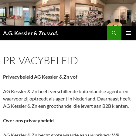
Ga
naar
de
inhoud
Zoeken
A.G. Kessler & Zn. v.o.f.
PRIMAI
MENU
PRIVACYBELEID
Privacybeleid AG Kessler & Zn vof
AG Kessler & Zn heeft verschillende buitenlandse agenturen
waarvoor zij optreedt als agent in Nederland. Daarnaast heeft
AG Kessler & Zn een groothandel die levert aan B2B klanten.
Over ons privacybeleid
AG Kessler & Zn hecht grote waarde aan uw privacy. Wij