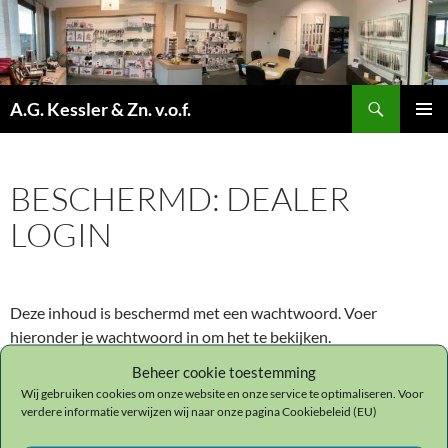
Ga
naar
de
inhoud
Zoeken
A.G. Kessler & Zn. v.o.f.
PRIMAI
MENU
BESCHERMD: DEALER
LOGIN
Deze inhoud is beschermd met een wachtwoord. Voer
hieronder je wachtwoord in om het te bekijken.
Beheer cookie toestemming
Wachtwoord:
Wij gebruiken cookies om onze website en onze service te optimaliseren. Voor
verdere informatie verwijzen wij naar onze pagina Cookiebeleid (EU)