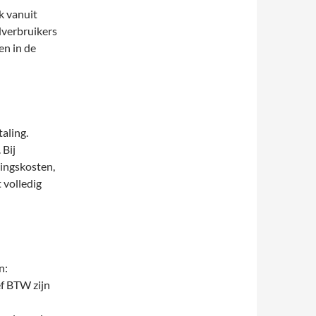
ok vanuit
dverbruikers
en in de
aling.
 Bij
ringskosten,
 volledig
n:
f BTW zijn