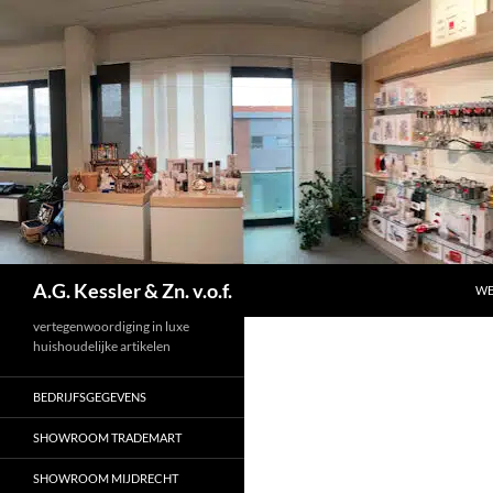
Ga
naar
de
inhoud
Zoeken
A.G. Kessler & Zn. v.o.f.
W
vertegenwoordiging in luxe
huishoudelijke artikelen
BEDRIJFSGEGEVENS
SHOWROOM TRADEMART
SHOWROOM MIJDRECHT