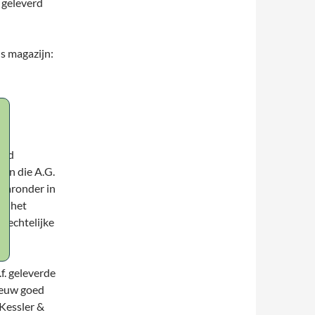
 geleverd
s magazijn:
end
gen die A.G.
waaronder in
an het
erechtelijke
f.
geleverde
ieuw goed
 Kessler &