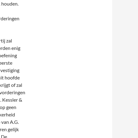
.
houden.
rderingen
ij zal
erden enig
oefening
 eerste
vestiging
uit hoofde
ijgt of zal
vorderingen
. Kessler &
rop geen
kerheid
 van A.G.
en gelijk
. De