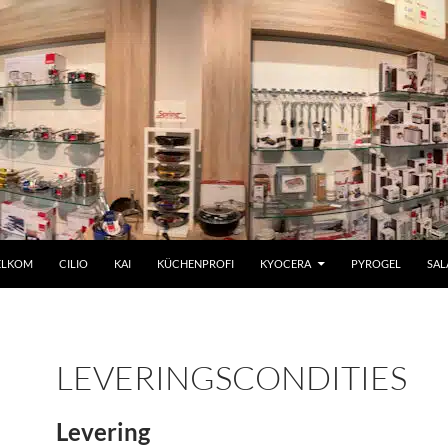
ELKOM
CILIO
KAI
KÜCHENPROFI
KYOCERA
PYROGEL
SAL
LEVERINGSCONDITIES
Levering