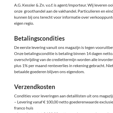
A.G. Kessler & Zn. v.o.f. is agent/importeur. Wij leveren o
onze groothandel aan de vakhandel. Particulieren en ein
kunnen bij ons terecht voor informatie over verkooppunt
eigen regio.
Betalingscondities
De eerste levering vanuit ons magazijn is tegen vooruitbet
Onze betalingsconditie is betaling binnen 14 dagen netto.
overschrijding van de crediettermijn worden alle invorde
plus 1% per maand renteverlies in rekening gebracht. Niet
betaalde goederen blijven ons eigendom.
Verzendkosten
Condities voor leveringen aan detaillisten uit ons magazij
– Levering vanaf € 100,00 netto goederenwaarde exclusie
franco huis