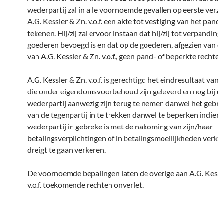
wederpartij zal in alle voornoemde gevallen op eerste ve
A.G. Kessler & Zn. v.o.f.
een akte tot vestiging van het pan
tekenen. Hij/zij zal ervoor instaan dat hij/zij tot verpandi
goederen bevoegd is en dat op de goederen, afgezien van
van A.G. Kessler & Zn. v.o.f., geen pand- of beperkte recht
A.G. Kessler & Zn. v.o.f.
is gerechtigd het eindresultaat va
die onder eigendomsvoorbehoud zijn geleverd en nog bij 
wederpartij aanwezig zijn terug te nemen danwel het geb
van de tegenpartij in te trekken danwel te beperken indie
wederpartij in gebreke is met de nakoming van zijn/haar
betalingsverplichtingen of in betalingsmoeilijkheden verk
dreigt te gaan verkeren.
De voornoemde bepalingen laten de overige aan A.G. Kess
v.o.f.
toekomende rechten onverlet.