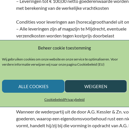
– Leveringen tot € 100,00 netto goederenwaarde worden
met berekening van de werkelijke vrachtkosten
Condities voor leveringen aan (horeca)groothandel uit on
– Alle leveringen zijn af magazijn te Mijdrecht, eventuele
verzendkosten worden tegen kostprijs doorbelast
Beheer cookie toestemming
Eigendomsvoorbehoud
Wij gebruiken cookies om onze website en onze service te optimaliseren. Voor
Alle geleverde en nog te leveren goederen blijven uitsluit
verdere informatie verwijzen wij naar onze pagina Cookiebeleid (EU)
eigendom van A.G. Kessler & Zn. v.o.f. totdat alle vorderin
Kessler & Zn. v.o.f.
op de wederpartij heeft of zal krijgen, 
ieder geval de vorderingen genoemd in artikel 3.92 lid 2 v
ALLE COOKIES
WEIGEREN
Burgerlijk Wetboek aan rente en buitengerechtelijke en g
kosten volledig zijn betaald.
Cookiebeleid
Privacybeleid
Wanneer de wederpartij uit de door A.G. Kessler & Zn. v.o.
goederen, waarop een eigendomsvoorbehoud rust een n
vormt, handelt hij/zij bij die vorming in opdracht van A.G.