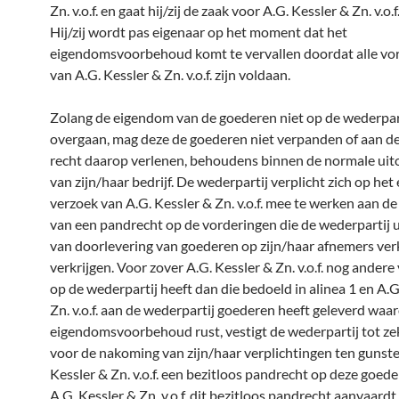
Zn. v.o.f. en gaat hij/zij de zaak voor A.G. Kessler & Zn. v.o.f
Hij/zij wordt pas eigenaar op het moment dat het
eigendomsvoorbehoud komt te vervallen doordat alle vo
van A.G. Kessler & Zn. v.o.f.
zijn voldaan.
Zolang de eigendom van de goederen niet op de wederpart
overgaan, mag deze de goederen niet verpanden of aan d
recht daarop verlenen, behoudens binnen de normale uit
van zijn/haar bedrijf. De wederpartij verplicht zich op het
verzoek van A.G. Kessler & Zn. v.o.f.
mee te werken aan de 
van een pandrecht op de vorderingen die de wederpartij 
van doorlevering van goederen op zijn/haar afnemers verkr
verkrijgen. Voor zover A.G. Kessler & Zn. v.o.f.
nog andere 
op de wederpartij heeft dan die bedoeld in alinea 1 en A.G
Zn. v.o.f.
aan de wederpartij goederen heeft geleverd waa
eigendomsvoorbehoud rust, vestigt de wederpartij tot ze
voor de nakoming van zijn/haar verplichtingen ten gunste
Kessler & Zn. v.o.f.
een bezitloos pandrecht op deze goeder
A.G. Kessler & Zn. v.o.f.
dit bezitloos pandrecht aanvaardt