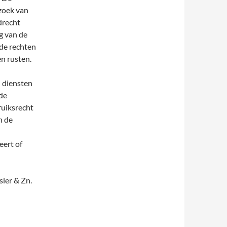
rzoek van
drecht
ng van de
 de rechten
en rusten.
n diensten
de
ruiksrecht
n de
eert of
ler & Zn.